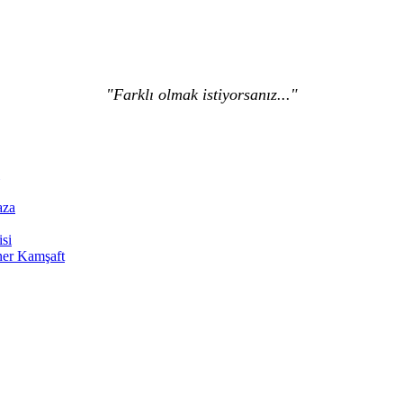
"Farklı olmak istiyorsanız..."
aza
si
er Kamşaft