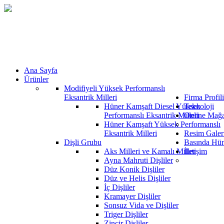
Ana Sayfa
Ürünler
Modifiyeli Yüksek Performanslı
Eksantrik Milleri
Firma Profili
Hüner Kamşaft Diesel Yüksek
Teknoloji
Performanslı Eksantrik Milleri
Online Mağ
Hüner Kamşaft Yüksek Performanslı
Eksantrik Milleri
Resim Galeri
Dişli Grubu
Basında Hün
Aks Milleri ve Kamalı Miller
İletişim
Ayna Mahruti Dişliler
Düz Konik Dişliler
Düz ve Helis Dişliler
İç Dişliler
Kramayer Dişliler
Sonsuz Vida ve Dişliler
Triger Dişliler
Zincir Dişliler