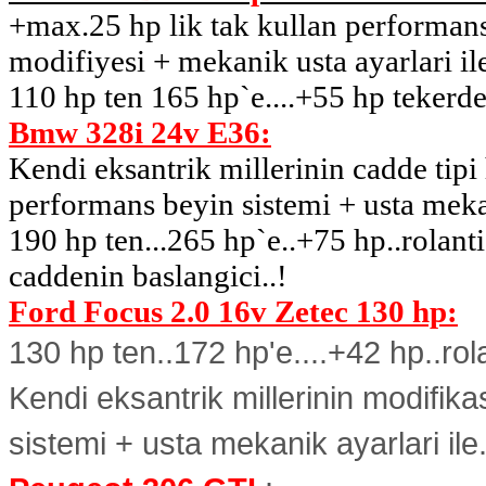
+max.25 hp lik tak kullan performans
modifiyesi + mekanik usta ayarlari il
110 hp ten 165 hp`e....+55 hp tekerden
Bmw 328i 24v E36:
Kendi eksantrik millerinin cadde tip
performans beyin sistemi + usta mekan
190 hp ten...265 hp`e..+75 hp..rolant
caddenin baslangici..!
Ford Focus 2.0 16v Zetec 130 hp:
130 hp ten..172 hp'e....+42 hp..rola
Kendi eksantrik millerinin modifik
sistemi + usta mekanik ayarlari ile.