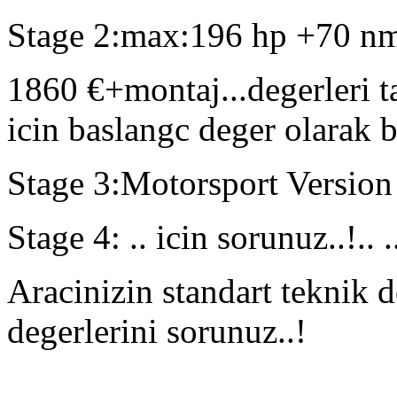
Stage 2:max:196 hp +70 nm
1860 €+montaj...degerleri t
icin baslangc deger olarak be
Stage 3:Motorsport Version 
Stage 4: .. icin sorunuz..!.. .
Aracinizin standart teknik d
degerlerini sorunuz..!