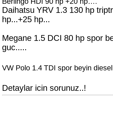
Berlingo HDI 90 hp +20 hp….
Daihatsu YRV 1.3 130 hp triptro
hp...+25 hp...
Megane 1.5 DCI 80 hp spor beyi
guc.....
VW Polo 1.4 TDI spor beyin diesel ki
Detaylar icin sorunuz..!