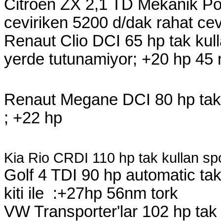
Citroen ZX 2,1 TD Mekanik Pom
ceviriken 5200 d/dak rahat cevi
Renaut Clio DCI 65 hp
tak kul
yerde tutunamiyor; +20 hp 45
Renaut Megane DCI 80 hp tak k
; +22 hp
Kia Rio CRDI 110 hp tak kullan spo
Golf 4 TDI 90 hp automatic
ta
kiti
ile :+27hp 56nm tork
VW Transporter'lar 102 hp tak 