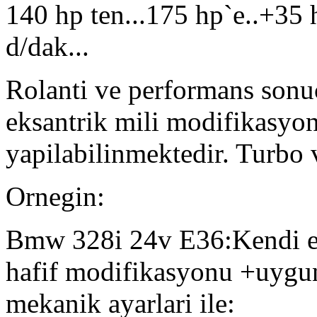
140 hp ten...175 hp`e..+35 
d/dak...
Rolanti ve performans sonuc
eksantrik mili modifikasyonl
yapilabilinmektedir. Turbo v
Ornegin:
Bmw 328i 24v E36:Kendi eks
hafif modifikasyonu +uygun
mekanik ayarlari ile: