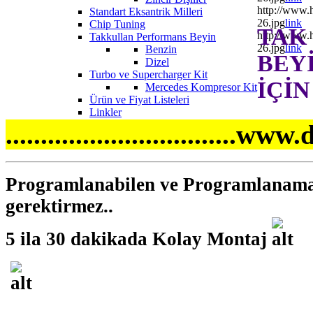
http://www.
Standart Eksantrik Milleri
26.jpg
link
Chip Tuning
TAK
http://www.
Takkullan Performans Beyin
26.jpg
link
Benzin
BEY
Dizel
Turbo ve Supercharger Kit
İÇİN
Mercedes Kompresor Kit
Ürün ve Fiyat Listeleri
Linkler
.................................www.
Programlanabilen ve Programlanamaya
gerektirmez..
5 ila 30 dakikada Kolay Montaj