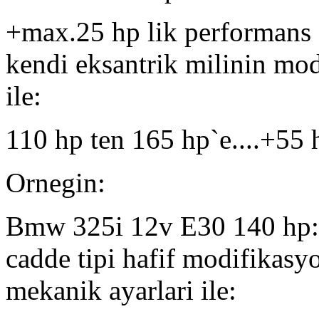
+max.25 hp lik performans s
kendi eksantrik milinin mod
ile:
110 hp ten 165 hp`e....+55 h
Ornegin:
Bmw 325i 12v E30 140 hp:..
cadde tipi hafif modifikasy
mekanik ayarlari ile: