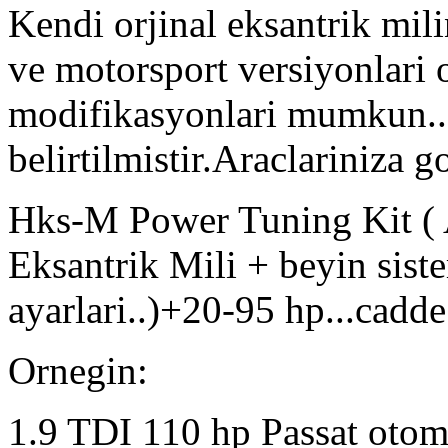
Kendi orjinal eksantrik mil
ve motorsport versiyonlari o
modifikasyonlari mumkun..!
belirtilmistir.Araclariniza g
Hks-M Power Tuning Kit ( 
Eksantrik Mili + beyin sist
ayarlari..)+20-95 hp...cadde
Ornegin:
1.9 TDI 110 hp Passat otoma