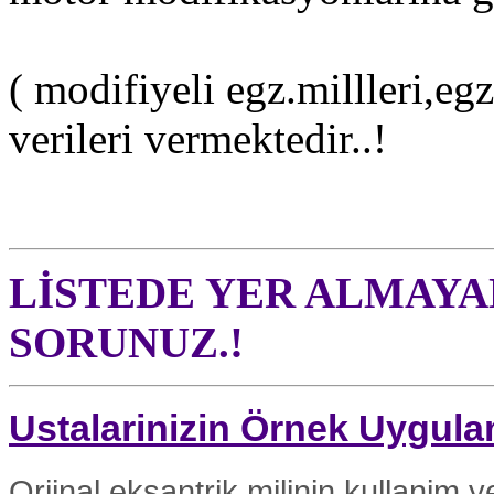
( modifiyeli egz.millleri,eg
verileri vermektedir..!
LİSTEDE YER ALMAYA
SORUNUZ.!
Ustalarinizin Örnek Uygula
Orjinal eksantrik milinin kullanim