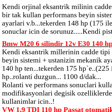
Kendi orjinal eksantrik milinin cadd
bir tak kullan performans beyin sist
ayarlari v.b...tekerden 148 hp (175 i
sonuclar icin de sorunuz.....Kendi pis
Bmw M20 6 silindir 12v E30 140 h
Kendi eksantrik millerinin cadde tip
beyin sistemi + ustanizin mekanik ayar
140 hp ten...tekerden 175 hp`e..(225
hp..rolanti duzgun... 1100 d/dak...
Rolanti ve performans sonuclari kull
modifikasyonlari degisik ozelliklerd
kullanimlar icin..!
VW 1.9 TDI 110 hp Passat otomatik