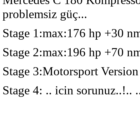
problemsiz güç...
Stage 1:max:176 hp +30 n
Stage 2:max:196 hp +70 n
Stage 3:Motorsport Version 
Stage 4: .. icin sorunuz..!.. .