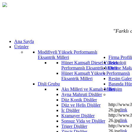
"Farklı o
Ana Sayfa
Ürünler
Modifiyeli Yüksek Performanslı
Eksantrik Milleri
Firma Profili
Hüner Kamşaft Diesel Yüksek
Teknoloji
Performanslı Eksantrik Milleri
Online Mağ
Hüner Kamşaft Yüksek Performanslı
Eksantrik Milleri
Resim Galeri
Dişli Grubu
Basında Hün
Aks Milleri ve Kamalı Miller
İletişim
Ayna Mahruti Dişliler
Düz Konik Dişliler
http://www.
Düz ve Helis Dişliler
26.jpg
link
İç Dişliler
http://www.
Kramayer Dişliler
26.jpg
link
Sonsuz Vida ve Dişliler
http://www.
Triger Dişliler
26.jpg
link
Zincir Dişliler