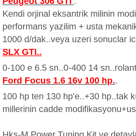
Peugeot 306 GTI
:
Kendi orjinal eksantrik milinin mod
performans yazilim + usta mekanik 
1000 d/dak..veya uzeri sonuclar ic
SLX GTI..
0-100 e 6.5 sn..0-400 14 sn..rolan
Ford Focus 1.6 16v 100 hp.
.
100 hp ten 130 hp'e..+30 hp..tak 
millerinin cadde modifikasyonu+ust
Hks-M Power Tuning Kit ve detaylar