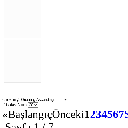
Ordering
Display Num
«
Başlangıç
Önceki
1
2
3
4
5
6
7
Sayfa 1 / 7