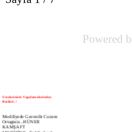
Powered 
Ustalarinizin Uygulamalarindan
Bazilari..!
Modifiyede Guvenilir Cozum
Ortaginiz...HÜNER
KAMŞAFT
MODİFİYE...Farkli olmak
istiyorsaniz..!