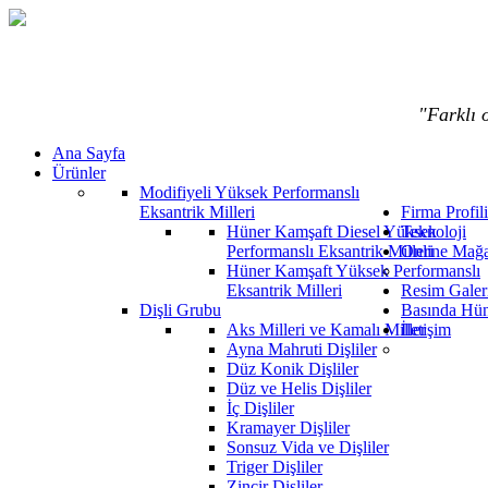
"Farklı o
Ana Sayfa
Ürünler
Modifiyeli Yüksek Performanslı
Eksantrik Milleri
Firma Profili
Hüner Kamşaft Diesel Yüksek
Teknoloji
Performanslı Eksantrik Milleri
Online Mağ
Hüner Kamşaft Yüksek Performanslı
Eksantrik Milleri
Resim Galeri
Dişli Grubu
Basında Hün
Aks Milleri ve Kamalı Miller
İletişim
Ayna Mahruti Dişliler
Düz Konik Dişliler
Düz ve Helis Dişliler
İç Dişliler
Kramayer Dişliler
Sonsuz Vida ve Dişliler
Triger Dişliler
Zincir Dişliler